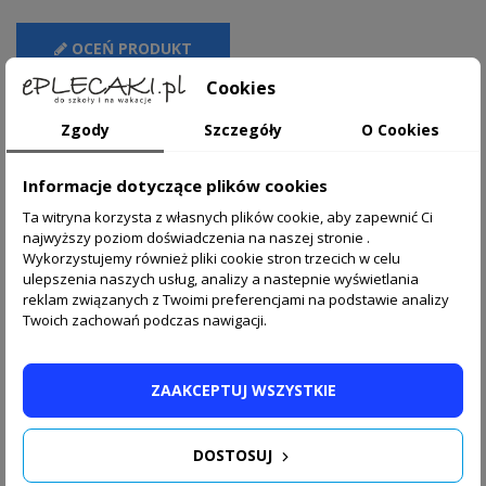
OCEŃ PRODUKT
Cookies
Jak dotąd nikt nie dodał opinii
Zgody
Szczegóły
O Cookies
Informacje dotyczące plików cookies
Opis
Wymiary i cechy
Ta witryna korzysta z własnych plików cookie, aby zapewnić Ci
najwyższy poziom doświadczenia na naszej stronie .
Wykorzystujemy również pliki cookie stron trzecich w celu
ulepszenia naszych usług, analizy a nastepnie wyświetlania
Wyjątkowy długopis szpiegowski - dzięki zastosowanej
reklam związanych z Twoimi preferencjami na podstawie analizy
technologii UV, możesz ukrywać swoje notatki lub rysunki, które
Twoich zachowań podczas nawigacji.
będą widoczne tylko pod odpowiednim światłem. Wyposażony
w podwójną końcówkę o grubości 0,7 mm i 1 mm, pozwala na
precyzyjne pisanie oraz rysowanie. Każdy długopis ma unikalną
ZAAKCEPTUJ WSZYSTKIE
figurkę uroczego zwierzątka. To doskonałe rozwiązanie dla
małych detektywów!
DOSTOSUJ
MIX WZORÓW - wysyłane losowo.