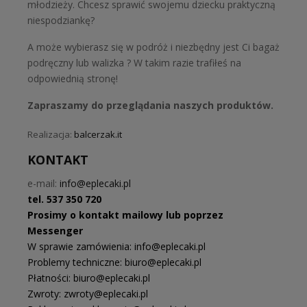
młodzieży. Chcesz sprawić swojemu dziecku praktyczną
niespodziankę?
A może wybierasz się w podróż i niezbędny jest Ci bagaż
podręczny lub walizka ? W takim razie trafiłeś na
odpowiednią stronę!
Zapraszamy do przeglądania naszych produktów.
Realizacja:
balcerzak.it
KONTAKT
e-mail:
info@eplecaki.pl
tel. 537 350 720
Prosimy o kontakt mailowy lub poprzez
Messenger
W sprawie zamówienia: info@eplecaki.pl
Problemy techniczne: biuro@eplecaki.pl
Płatności: biuro@eplecaki.pl
Zwroty: zwroty@eplecaki.pl