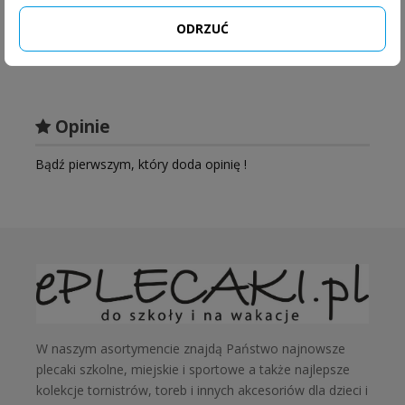
ODRZUĆ
Cena za 1szt.
Opinie
Bądź pierwszym, który doda opinię !
W naszym asortymencie znajdą Państwo najnowsze
plecaki szkolne, miejskie i sportowe a także najlepsze
kolekcje tornistrów, toreb i innych akcesoriów dla dzieci i