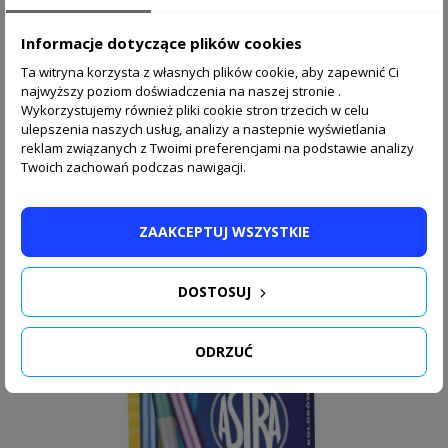
Informacje dotyczące plików cookies
Ta witryna korzysta z własnych plików cookie, aby zapewnić Ci
najwyższy poziom doświadczenia na naszej stronie .
Wykorzystujemy również pliki cookie stron trzecich w celu
Worek szkolny na obuwie DINOZAUR Derform z T-REX
ulepszenia naszych usług, analizy a nastepnie wyświetlania
czarny dla...
reklam związanych z Twoimi preferencjami na podstawie analizy
14,90 zł
Twoich zachowań podczas nawigacji.
SPONSOROWANE, WYBRANE DLA
ZAAKCEPTUJ WSZYSTKIE
CIEBIE:
DOSTOSUJ
ODRZUĆ