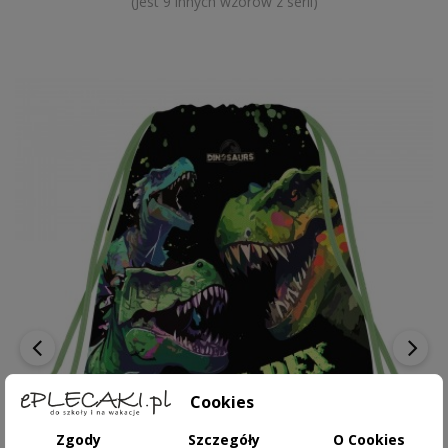
(Jest 9 innych wzorów z serii)
‹
›
Cookies
Zgody
Szczegóły
O Cookies