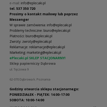
e-mail:
info@eplecaki.pl
tel. 537 350 720
Prosimy o kontakt mailowy lub poprzez
Messenger
W sprawie zamówienia: info@eplecaki.pl
Problemy techniczne: biuro@eplecaki.pl
Płatności: biuro@eplecaki.pl
Zwroty: zwroty@eplecaki.pl
Reklamacje: reklamacje@eplecaki.pl
Marketing: marketing@eplecaki.pl
ePlecaki.pl SKLEP STACJONARNY!
Sklep papierniczy Dąbrowa
ul. Tęczowa 9
62-070
Dąbrowa k. Poznania
Godziny otwarcia sklepu stacjonarnego:
PONIEDZIAŁEK - PIĄTEK: 14:00-17:00
SOBOTA: 10:00-14:00